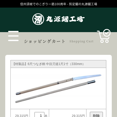
信州須坂でのこぎり一筋100周年 - 剪定鋸の丸源鋸工場
Products
ショッピングカート
Shopping Cart
【特製品】6尺つなぎ柄 中目刃道1尺1寸（330mm）
丸源の技
お買いものガイド
コラム
ブログ
29,315円
本
29,315円