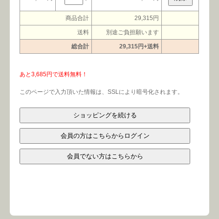
会社案内
よくある質問
商品合計
29,315円
送料
別途ご負担願います
お問合せ
個人情報保護方針
総合計
29,315円+送料
あと3,685円で送料無料！
このページで入力頂いた情報は、SSLにより暗号化されます。