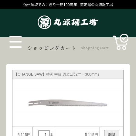
信州須坂でのこぎり一筋100周年 - 剪定鋸の丸源鋸工場
Products
ショッピングカート
Shopping Cart
【CHANGE SAW】替刃 中目 刃道1尺2寸（360mm）
丸源の技
お買いものガイド
コラム
ブログ
5,115円
本
5,115円