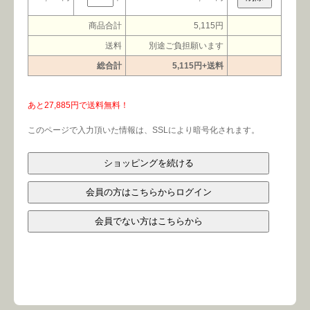
会社案内
よくある質問
商品合計
5,115円
送料
別途ご負担願います
お問合せ
個人情報保護方針
総合計
5,115円+送料
あと27,885円で送料無料！
このページで入力頂いた情報は、SSLにより暗号化されます。