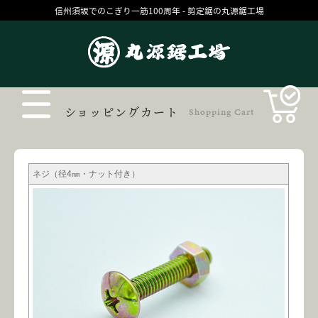
信州須坂でのこぎり一筋100周年 - 剪定鋸の丸源鋸工場
Products
ショッピングカート
Shopping Cart
ネジ（径4㎜・ナット付き）
丸源の技
お買いものガイド
コラム
ブログ