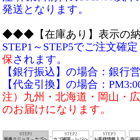
発送となります。
◆◆◆【在庫あり】表示の
STEP1～STEP5でご注
保
されます。
【銀行振込】の場合：銀行営業
【代金引換】の場合：PM3:0
注）九州・北海道・岡山・広
のお届けになります。
STEP1
STEP2
STEP3
>
>
>
画像クリック→カゴへ
カゴ確認→レジへ
お客様情報入力
確認