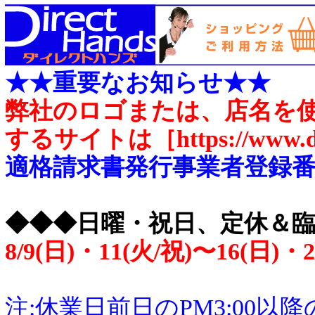
★★重要なお知らせ★★
弊社のロゴまたは、店名を
するサイトは［https://www.d
適格請求書発行事業者登録番号 T4
◆◆◆日曜・祝日、定休＆
8/9(日)・11(火/祝)〜16(日)
注:休業日前日のPM3:00