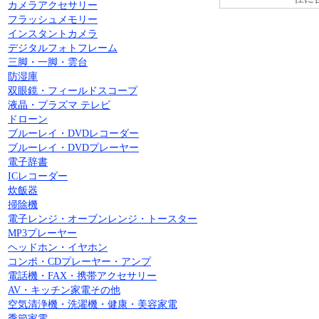
カメラアクセサリー
フラッシュメモリー
インスタントカメラ
デジタルフォトフレーム
三脚・一脚・雲台
防湿庫
双眼鏡・フィールドスコープ
液晶・プラズマ テレビ
ドローン
ブルーレイ・DVDレコーダー
ブルーレイ・DVDプレーヤー
電子辞書
ICレコーダー
炊飯器
掃除機
電子レンジ・オーブンレンジ・トースター
MP3プレーヤー
ヘッドホン・イヤホン
コンポ・CDプレーヤー・アンプ
電話機・FAX・携帯アクセサリー
AV・キッチン家電その他
空気清浄機・洗濯機・健康・美容家電
季節家電