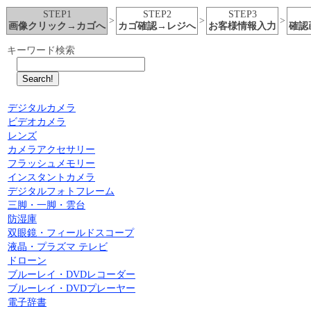
STEP1
STEP2
STEP3
>
>
>
画像クリック→カゴへ
カゴ確認→レジへ
お客様情報入力
確認
キーワード検索
デジタルカメラ
ビデオカメラ
レンズ
カメラアクセサリー
フラッシュメモリー
インスタントカメラ
デジタルフォトフレーム
三脚・一脚・雲台
防湿庫
双眼鏡・フィールドスコープ
液晶・プラズマ テレビ
ドローン
ブルーレイ・DVDレコーダー
ブルーレイ・DVDプレーヤー
電子辞書