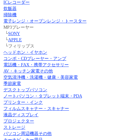
ICレコーダー
炊飯器
掃除機
電子レンジ・オーブンレンジ・トースター
MP3プレーヤー
└
SONY
└
APPLE
└フィリップス
ヘッドホン・イヤホン
コンポ・CDプレーヤー・アンプ
電話機・FAX・携帯アクセサリー
AV・キッチン家電その他
空気清浄機・洗濯機・健康・美容家電
季節家電
デスクトップパソコン
ノートパソコン・タブレット端末・PDA
プリンター・インク
フィルムスキャナー・スキャナー
液晶ディスプレイ
プロジェクター
ストレージ
パソコン周辺機器その他
カーナビ・カー用品