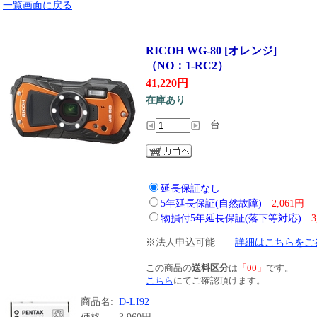
一覧画面に戻る
RICOH WG-80 [オレンジ]
（NO：1-RC2）
41,220円
在庫あり
台
延長保証なし
5年延長保証(自然故障)
2,061円
物損付5年延長保証(落下等対応)
3
※法人申込可能
詳細はこちらをご
この商品の
送料区分
は
「00」
です。
こちら
にてご確認頂けます。
商品名:
D-LI92