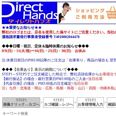
★★重要なお知らせ★★
弊社のロゴまたは、店名を使用した偽サイトにご注意ください。当社の運営するサイト
適格請求書発行事業者登録番号 T4010002044478
◆◆◆日曜・祝日、定休＆臨時休業のお知らせ◆◆◆
8/9(日)・11(火/祝)〜16(日)・23(日)・30(日) お休み
注:休業日前日のPM3:00以降のご注文は「在庫有り」商品の場合も 
◆◆◆【在庫あり】表示の納期について◆◆◆
STEP1～STEP5でご注文確定した時点で、弊社店頭在庫から
お客様分
【銀行振込】の場合：銀行営業日PM3:00迄のご入金=
当日出荷
【代金引換】の場合：PM3:00迄の注文確定=
当日出荷
注）九州・北海道・岡山・広島・島根・鳥取・山口・四国・沖縄本島
STEP1
STEP2
STEP3
>
>
>
画像クリック→カゴへ
カゴ確認→レジへ
お客様情報入力
確認
キーワード検索