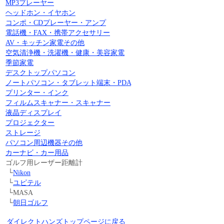
MP3プレーヤー
ヘッドホン・イヤホン
コンポ・CDプレーヤー・アンプ
電話機・FAX・携帯アクセサリー
AV・キッチン家電その他
空気清浄機・洗濯機・健康・美容家電
季節家電
デスクトップパソコン
ノートパソコン・タブレット端末・PDA
プリンター・インク
フィルムスキャナー・スキャナー
液晶ディスプレイ
プロジェクター
ストレージ
パソコン周辺機器その他
カーナビ・カー用品
ゴルフ用レーザー距離計
└
Nikon
└
ユピテル
└MASA
└
朝日ゴルフ
ダイレクトハンズトップページに戻る