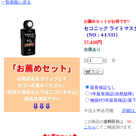
一覧画面に戻る
お薦めセットがお得です!!
セコニック ライトマスター
（NO：4-LS11）
57,420円
在庫あり
台
延長保証なし
5年延長保証(自然故障)
物損付5年延長保証(落下
※法人申込可能
詳細は
この商品の
送料区分
は
「00」
こちら
にてご確認頂けます。